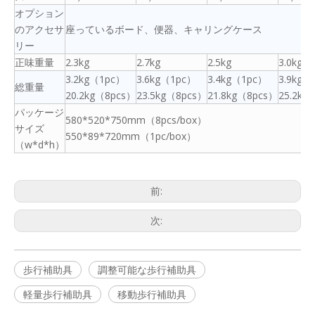
オプション
のアクセサ
座っているボード、便器、キャリングケース
リー
正味重量
2.3kg
2.7kg
2.5kg
3.0kg
3.2kg（1pc）
3.6kg（1pc）
3.4kg（1pc）
3.9kg（
総重量
20.2kg（8pcs）
23.5kg（8pcs）
21.8kg（8pcs）
25.2kg
パッケージ
580*520*750mm（8pcs/box）
サイズ
550*89*720mm（1pc/box）
（w*d*h）
前:
次:
歩行補助具
調整可能な歩行補助具
軽量歩行補助具
移動歩行補助具