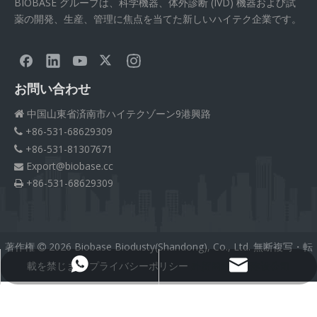
BIOBASE グループは、科学機器、体外診断 (IVD) 機器および試
薬の開発、生産、管理に焦点を当てた新しいハイテク企業です。
お問い合わせ
中国山東省済南市ハイテクゾーン9港興路

+86-531-68629309

+86-531-81307671

Export@biobase.cc

+86-531-68629309

著作権
2026
Biobase Biodusty(Shandong), Co., Ltd. 無断複写・転

載を禁じます
プライバシーポリシー
外贸网站网站建设公司
Export@biobase.cc
+8615965313270
Medical Silicone Tubing