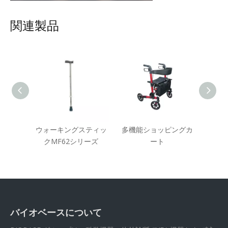
関連製品
イドア
ウォーキングスティッ
多機能ショッピングカ
ー
クMF62シリーズ
ート
バイオベースについて