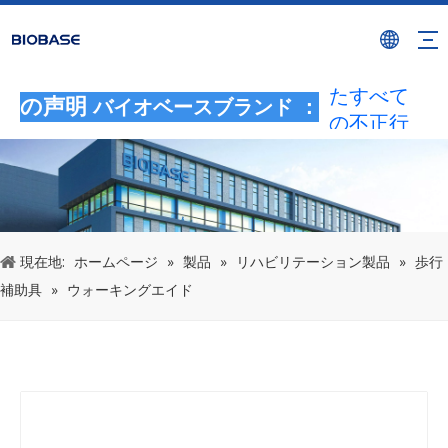
BIOBASE
ブランド
を使用し
たすべて
の声明
バイオベースブランド ：
の不正行
為は、違
法な侵害
とみなさ
れます。
BIOBASE
現在地:
ホームページ
»
製品
»
リハビリテーション製品
»
歩行
は法的責
補助具
»
ウォーキングエイド
任を調査
します。
20240510