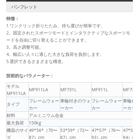
パンフレット
特徴：
1.ワンクリック折りたたみ、持ち運びが簡単です。
2。固定されたスポーツモードとインタラクティブなスポーツモ
ードを自由に切り替えることができます。
3。高さ調整可能。
4。幅広い人々に適した大きな負荷を負担します。
5.選択できるさまざまな構造。
技術的なパラメーター：
モデル
MF911LA
MF731L
MF911L
MF732
MF911LA
フレームウォー
車輪付きのウォ
フレームウォー
車輪付
タイプ
カー
ーカー
カー
ーカー
材料
アルミニウム合金
最大負荷
150kg
機器のサイ
49*56*（70〜
53*59*（72〜
47*57*（76〜
47*57
ズ
87）cm
87）cm
93）cm
94）cm