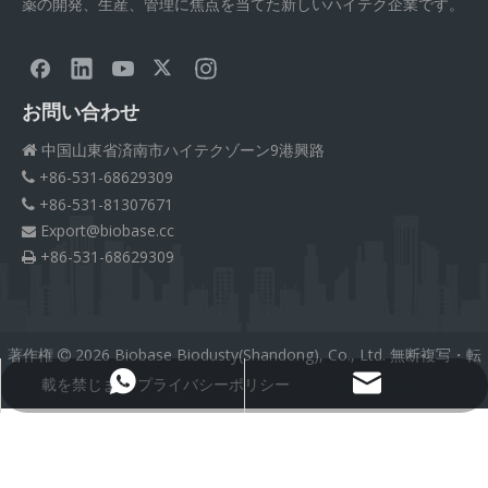
薬の開発、生産、管理に焦点を当てた新しいハイテク企業です。
お問い合わせ
中国山東省済南市ハイテクゾーン9港興路

+86-531-68629309

+86-531-81307671

Export@biobase.cc

+86-531-68629309

著作権
2026
Biobase Biodusty(Shandong), Co., Ltd. 無断複写・転

載を禁じます
プライバシーポリシー
外贸网站网站建设公司
Export@biobase.cc
+8615965313270
Medical Silicone Tubing