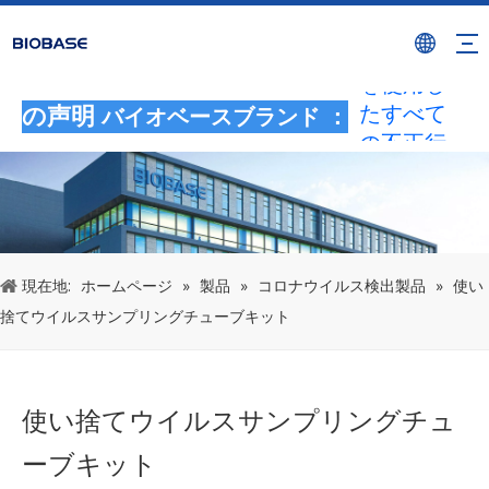
BIOBASE
ブランド
を使用し
たすべて
の声明
バイオベースブランド ：
の不正行
為は、違
法な侵害
とみなさ
れます。
BIOBASE
現在地:
ホームページ
»
製品
»
コロナウイルス検出製品
»
使い
は法的責
捨てウイルスサンプリングチューブキット
任を調査
します。
20240510
使い捨てウイルスサンプリングチュ
ーブキット