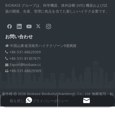
BIOBASE グループは、科学機器、体外診断 (IVD) 機器および試
薬の開発、生産、管理に焦点を当てた新しいハイテク企業です。
お問い合わせ
中国山東省済南市ハイテクゾーン9港興路

+86-531-68629309

+86-531-81307671

Export@biobase.cc

+86-531-68629309

著作権
2026
Biobase Biodusty(Shandong), Co., Ltd. 無断複写・転

載を禁じます
プライバシーポリシー
外贸网站网站建设公司
Export@biobase.cc
+8615965313270
Medical Silicone Tubing