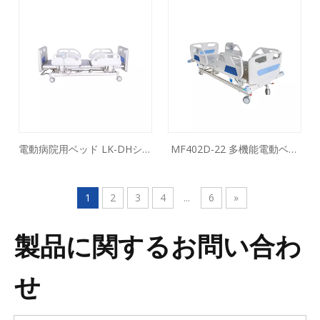
電動病院用ベッド LK-DHシリ
MF402D-22 多機能電動ベッ
ーズ
ド（計量機能付）
1
2
3
4
...
6
»
製品に関するお問い合わ
せ