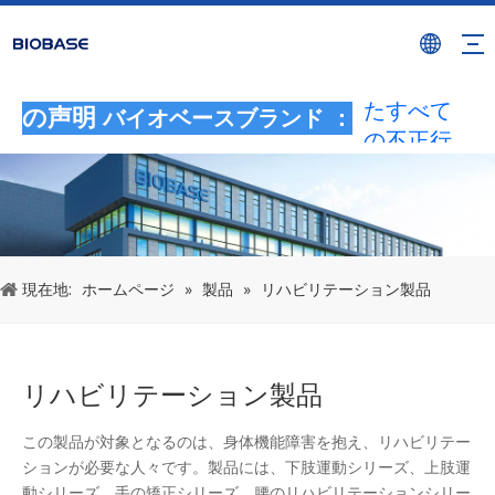
BIOBASE
ブランド
を使用し
たすべて
の声明
バイオベースブランド ：
の不正行
為は、違
法な侵害
とみなさ
れます。
BIOBASE
現在地:
ホームページ
»
製品
»
リハビリテーション製品
は法的責
任を調査
します。
リハビリテーション製品
20240510
この製品が対象となるのは、身体機能障害を抱え、リハビリテー
ションが必要な人々です。製品には、下肢運動シリーズ、上肢運
動シリーズ、手の矯正シリーズ、腰のリハビリテーションシリー