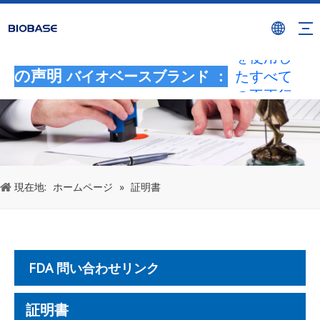
BIOBASE
ブランド
を使用し
たすべて
の声明
バイオベースブランド ：
の不正行
為は、違
法な侵害
とみなさ
れます。
現在地:
ホームページ
»
証明書
BIOBASE
は法的責
任を調査
します。
20240510
FDA 問い合わせリンク
証明書