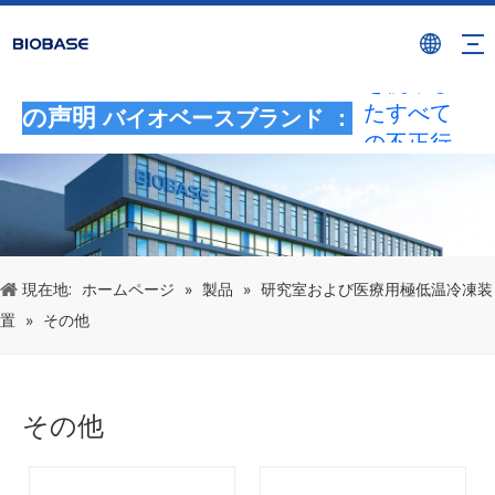
BIOBASE
ブランド
を使用し
たすべて
の声明
バイオベースブランド ：
の不正行
為は、違
法な侵害
とみなさ
れます。
BIOBASE
現在地:
ホームページ
»
製品
»
研究室および医療用極低温冷凍装
は法的責
置
»
その他
任を調査
します。
20240510
その他