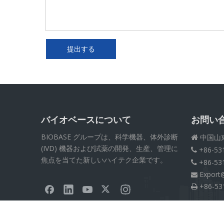
提出する
バイオベースについて
お問い
BIOBASE グループは、科学機器、体外診断
中国山

(IVD) 機器および試薬の開発、生産、管理に
+86-53

焦点を当てた新しいハイテク企業です。
+86-53

Export

+86-53
