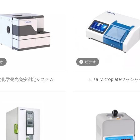
オ
ビデオ
動化学発光免疫測定システム
Elisa Microplateワッシ