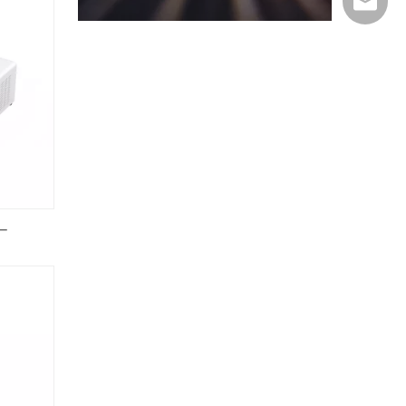
Export@
ャー