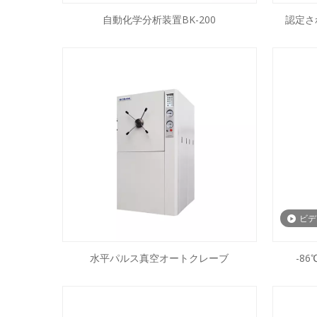
自動化学分析装置BK-200
認定さ
ビデ
水平パルス真空オートクレーブ
-86