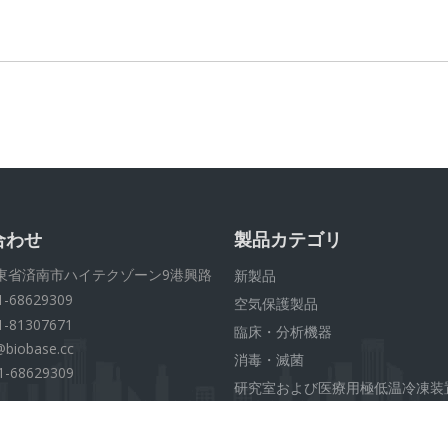
合わせ
製品カテゴリ
東省済南市ハイテクゾーン9港興路
新製品
1-68629309
空気保護製品
1-81307671
臨床・分析機器
@biobase.cc
消毒・滅菌
1-68629309
研究室および医療用極低温冷凍装