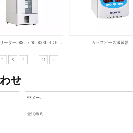
リーザー588L 728L 838L BDF-
ガラスビーズ滅菌器
88 BDF-86V728 BDF-86V838
2
3
4
...
41
»
わせ