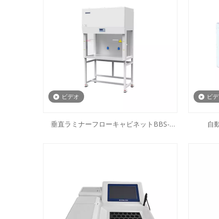
ビデオ
ビデ
垂直ラミナーフローキャビネットBBS-
自
V680 BBS-V800 BBS-DDC BBS-SDC