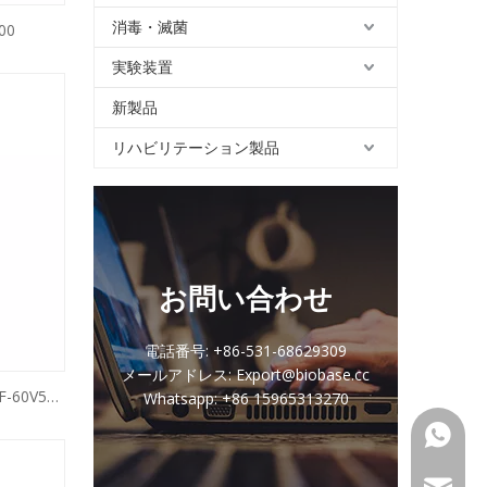
消毒・滅菌
00
実験装置
新製品
リハビリテーション製品
お問い合わせ
電話番号: +86-531-68629309
メールアドレス: Export@biobase.cc
-60V58
Whatsapp: +86 15965313270
-60V398
+86159