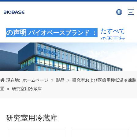
BIOBASE
ブランド
を使用し
たすべて
の声明
バイオベースブランド ：
の不正行
為は、違
法な侵害
とみなさ
れます。
BIOBASE
現在地:
ホームページ
»
製品
»
研究室および医療用極低温冷凍装
は法的責
置
»
研究室用冷蔵庫
任を調査
します。
20240510
研究室用冷蔵庫