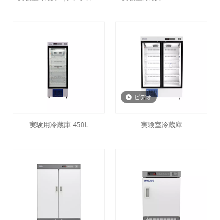
ア）68L 108L 118L 238L
BPR-5V288S
ビデオ
実験用冷蔵庫 450L
実験室冷蔵庫