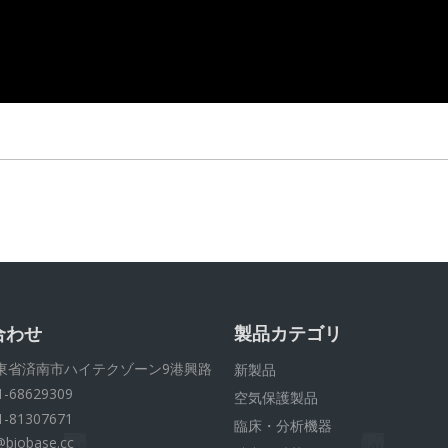
合わせ
製品カテゴリ
東省済南市ハイテクゾーン9港興路
新製品
1-68629309
空気保護製品
1-81307671
臨床・分析機器
@biobase.cc