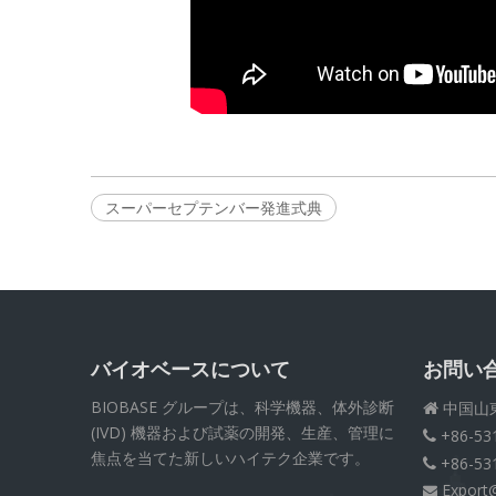
スーパーセプテンバー発進式典
バイオベースについて
お問い
BIOBASE グループは、科学機器、体外診断
中国山

(IVD) 機器および試薬の開発、生産、管理に
+86-53

焦点を当てた新しいハイテク企業です。
+86-53

Export
