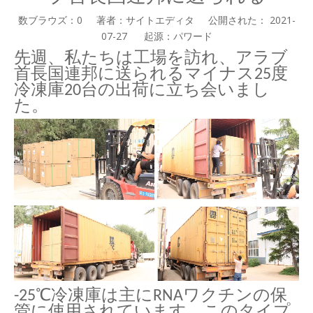
数ブラウズ：
0
著者：サイトエディタ 公開された： 2021-
07-27 起源：
パワード
先週、私たちは工場を訪れ、アラブ
首長国連邦に送られるマイナス25度
冷凍庫20台の出荷に立ち会いまし
た。
-25℃冷凍庫は主にRNAワクチンの保
管に使用されています。このタイプ