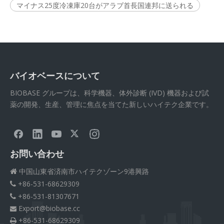
マイナス25度冷凍庫20台がアラブ首長国連邦に送られる
バイオベースについて
BIOBASE グループは、科学機器、体外診断 (IVD) 機器および試
薬の開発、生産、管理に焦点を当てた新しいハイテク企業です。
お問い合わせ
中国山東省済南市ハイテクゾーン9港興路

+86-531-68629309

+86-531-81307671

Export@biobase.cc

+86-531-68629309
