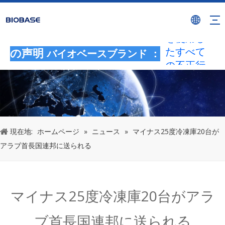
BIOBASE
ブランド
を使用し
たすべて
の声明
バイオベースブランド ：
の不正行
為は、違
法な侵害
とみなさ
れます。
BIOBASE
現在地:
ホームページ
»
ニュース
»
マイナス25度冷凍庫20台が
は法的責
アラブ首長国連邦に送られる
任を調査
します。
20240510
マイナス25度冷凍庫20台がアラ
ブ首長国連邦に送られる