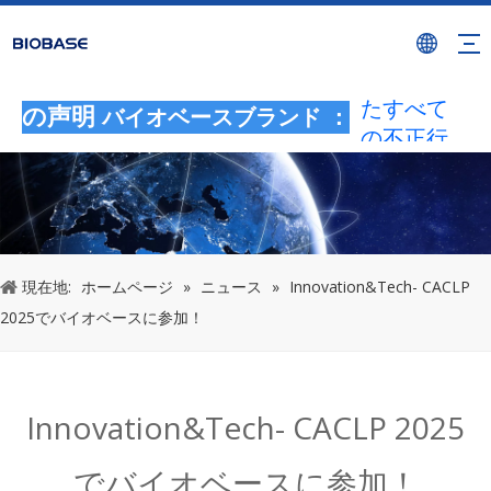
BIOBASE
ブランド
を使用し
たすべて
の声明
バイオベースブランド ：
の不正行
為は、違
法な侵害
とみなさ
れます。
BIOBASE
現在地:
ホームページ
»
ニュース
»
Innovation&Tech- CACLP
は法的責
2025でバイオベースに参加！
任を調査
します。
20240510
Innovation&Tech- CACLP 2025
でバイオベースに参加！