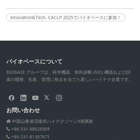
Innovation&Tech- CACLP 2025でバイオベースに参加！
バイオベースについて
BIOBASE グループは、科学機器、体外診断 (IVD) 機器および試
薬の開発、生産、管理に焦点を当てた新しいハイテク企業です。
お問い合わせ
中国山東省済南市ハイテクゾーン9港興路

+86-531-68629309

+86-531-81307671
