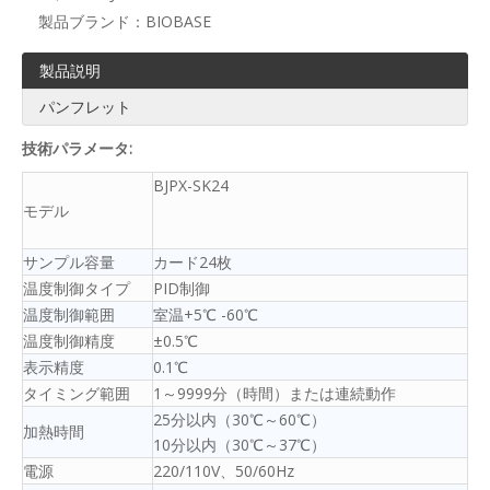
製品ブランド：
BIOBASE
製品説明
パンフレット
技術パラメータ:
BJPX-SK24
モデル
サンプル容量
カード24枚
温度制御タイプ
PID制御
温度制御範囲
室温+5℃ -60℃
温度制御精度
±0.5℃
表示精度
0.1℃
タイミング範囲
1～9999分（時間）または連続動作
25分以内（30℃～60℃）
加熱時間
10分以内（30℃～37℃）
電源
220/110V、50/60Hz