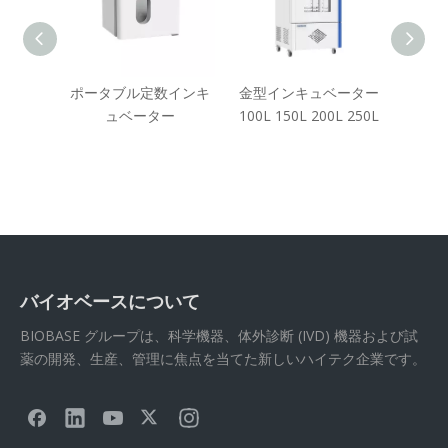
ベーター
ポータブル定数インキ
金型インキュベーター
一定
 180L
ュベーター
100L 150L 200L 250L
ュベ
L
バイオベースについて
BIOBASE グループは、科学機器、体外診断 (IVD) 機器および試
薬の開発、生産、管理に焦点を当てた新しいハイテク企業です。