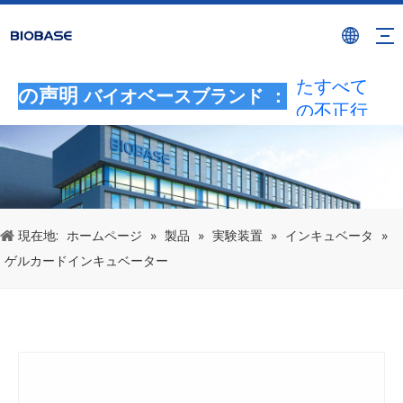
BIOBASE
ブランド
を使用し
たすべて
の声明
バイオベースブランド ：
の不正行
為は、違
法な侵害
とみなさ
れます。
BIOBASE
現在地:
ホームページ
»
製品
»
実験装置
»
インキュベータ
»
は法的責
ゲルカードインキュベーター
任を調査
します。
20240510