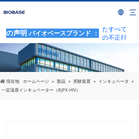
BIOBASE
ブランド
を使用し
たすべて
の声明
バイオベースブランド ：
の不正行
為は、違
法な侵害
とみなさ
れます。
BIOBASE
現在地:
ホームページ
»
製品
»
実験装置
»
インキュベータ
»
は法的責
一定温度インキュベーター（BJPX-HIV）
任を調査
します。
20240510