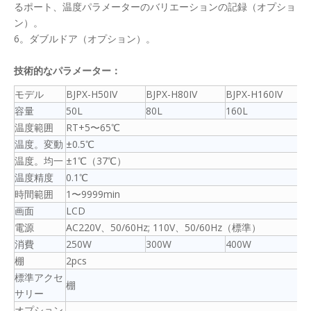
るポート、温度パラメーターのバリエーションの記録（オプショ
ン）。
6。ダブルドア（オプション）。
技術的なパラメーター：
モデル
BJPX-H50IV
BJPX-H80IV
BJPX-H160IV
容量
50L
80L
160L
温度範囲
RT+5〜65℃
温度。変動
±0.5℃
温度。均一
±1℃（37℃）
温度精度
0.1℃
時間範囲
1〜9999min
画面
LCD
電源
AC220V、50/60Hz; 110V、50/60Hz（標準）
消費
250W
300W
400W
棚
2pcs
標準アクセ
棚
サリー
オプション