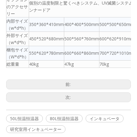
個別の温度制限と驚くべきシステム、UV滅菌システム、R
のアクセサ
ンナードア
リー
内部サイズ
350*360*410mm
400*400*500mm
500*500*650mm
（w*d*h）
外部サイズ
450*520*680mm
500*560*760mm
600*620*910mm
（w*d*h）
梱包サイズ
550*620*780mm
600*660*860mm
700*720*1010mm
（W*d*h）
総重量
40kg
47kg
70kg
前:
次:
50L恒温恒温器
80L恒温恒温器
インキュベータ
研究室用インキュベーター