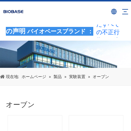
ブランド
を使用し
たすべて
の声明
の不正行
バイオベースブランド ：
為は、違
法な侵害
とみなさ
れます。
BIOBASE
現在地:
ホームページ
»
製品
»
実験装置
»
オーブン
は法的責
任を調査
します。
20240510
オーブン