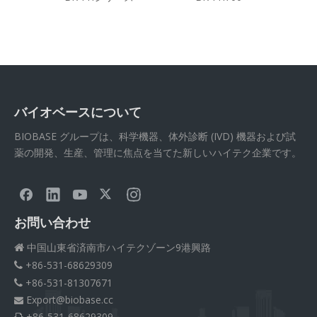
バイオベースについて
BIOBASE グループは、科学機器、体外診断 (IVD) 機器および試
薬の開発、生産、管理に焦点を当てた新しいハイテク企業です。
お問い合わせ
中国山東省済南市ハイテクゾーン9港興路

+86-531-68629309

+86-531-81307671

Export@biobase.cc

+86-531-68629309