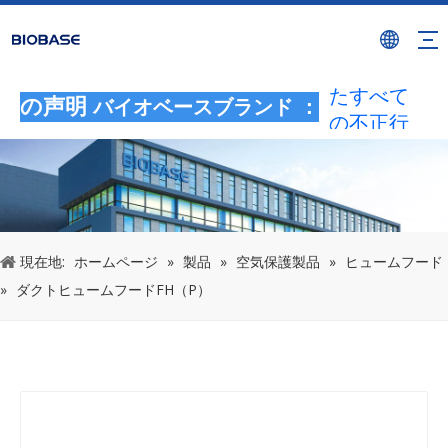
BIOBASE
ブランド
を使用し
たすべて
の声明
バイオベースブランド ：
の不正行
為は、違
法な侵害
とみなさ
れます。
BIOBASE
現在地:
ホームページ
»
製品
»
空気保護製品
»
ヒュームフード
は法的責
»
ダクトヒュームフードFH（P）
任を調査
します。
20240510