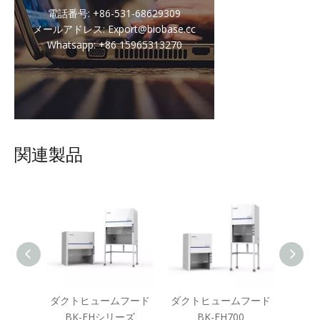
電話番号: +86-531-68629309
メールアドレス: Export@biobase.cc
Whatsapp: +86 15965313270
関連製品
フード
ダクトヒュームフード
ダクトヒュームフード
ダクト
 BK-
BK-FHシリーズ
BK-FH700
フード