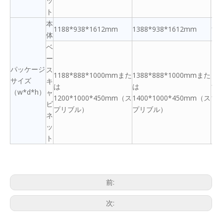
ッ
ト
本
1188*938*1612mm
1388*938*1612mm
16
体
ベ
ー
パッケージ
ス
1188*888*1000mmまた
1388*888*1000mmまた
サイズ
キ
は
は
16
（w*d*h）
ャ
1200*1000*450mm（ス
1400*1000*450mm（ス
17
ビ
プリブル）
プリブル）
ネ
ッ
ト
前:
次: