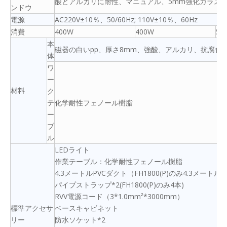
酸とアルカリに耐性、マニュアル、5mm強化ガラス
ンドウ
電源
AC220V±10％、50/60Hz; 110V±10％、60Hz
消費
400W
400W
50
本
磁器の白いpp、厚さ8mm、強酸、アルカリ、抗腐食
体
ワ
ー
材料
ク
テ
化学耐性フェノール樹脂
ー
ブ
ル
LEDライト
作業テーブル：化学耐性フェノール樹脂
4.3メートルPVCダクト（FH1800(P)のみ4.3メート
パイプストラップ*2(FH1800(P)のみ4本)
RVV電源コード（3*1.0mm²*3000mm）
標準アクセサ
ベースキャビネット
リー
防水ソケット*2