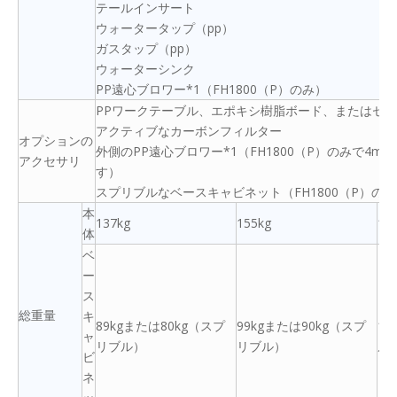
テールインサート
ウォータータップ（pp）
ガスタップ（pp）
ウォーターシンク
PP遠心ブロワー*1（FH1800（P）のみ）
PPワークテーブル、エポキシ樹脂ボード、またはセ
アクティブなカーボンフィルター
オプションの
外側のPP遠心ブロワー*1（FH1800（P）のみで4
アクセサリ
す）
スプリブルなベースキャビネット（FH1800（P）の
本
137kg
155kg
18
体
ベ
ー
ス
総重量
キ
89kgまたは80kg（スプ
99kgまたは90kg（スプ
11
ャ
リブル）
リブル）
ル
ビ
ネ