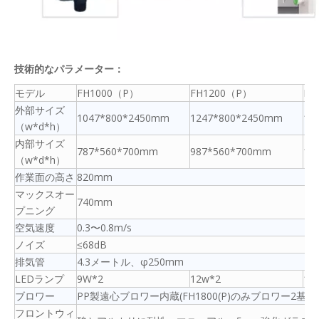
技術的なパラメーター：
モデル
FH1000（P）
FH1200（P）
FH
外部サイズ
1047*800*2450mm
1247*800*2450mm
15
（w*d*h）
内部サイズ
787*560*700mm
987*560*700mm
12
（w*d*h）
作業面の高さ
820mm
マックスオー
740mm
プニング
空気速度
0.3〜0.8m/s
ノイズ
≤68dB
排気管
4.3メートル、φ250mm
LEDランプ
9W*2
12w*2
15
ブロワー
PP製遠心ブロワー内蔵(FH1800(P)のみブロワー2基
フロントウィ